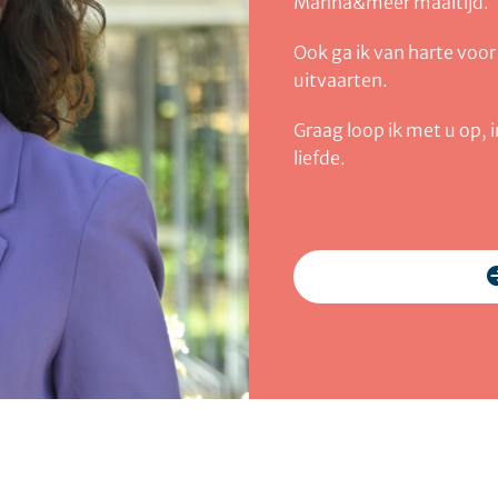
Manna&meer maaltijd.
Ook ga ik van harte voor
uitvaarten.
Graag loop ik met u op, 
liefde.
neem contact op