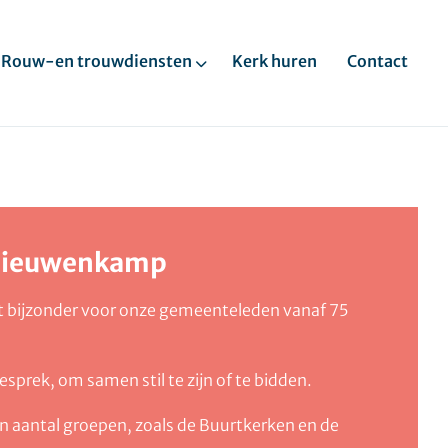
Rouw-en trouwdiensten
Kerk huren
Contact
 Nieuwenkamp
het bijzonder voor onze gemeenteleden vanaf 75
esprek, om samen stil te zijn of te bidden.
en aantal groepen, zoals de Buurtkerken en de