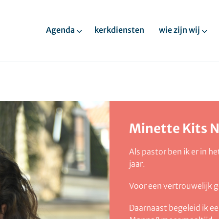
Agenda
kerkdiensten
wie zijn wij
Minette Kits
Als pastor ben ik er in 
jaar.
Voor een vertrouwelijk g
Daarnaast begeleid ik e