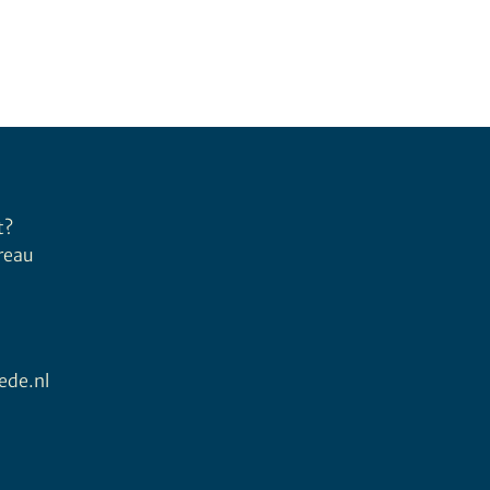
t?
ureau
ede.nl